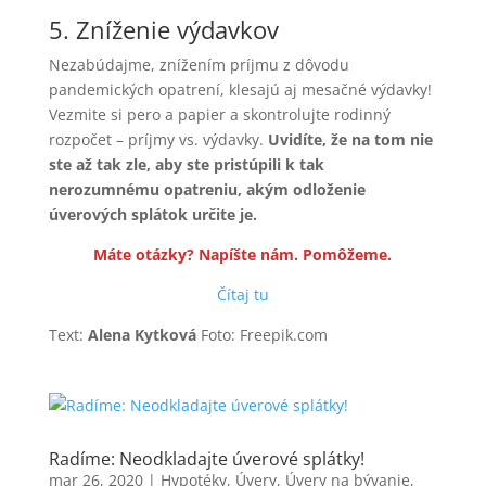
5. Zníženie výdavkov
Nezabúdajme, znížením príjmu z dôvodu
pandemických opatrení, klesajú aj mesačné výdavky!
Vezmite si pero a papier a skontrolujte rodinný
rozpočet – príjmy vs. výdavky.
Uvidíte, že na tom nie
ste až tak zle, aby ste pristúpili k tak
nerozumnému opatreniu, akým odloženie
úverových splátok určite je.
Máte otázky? Napíšte nám. Pomôžeme.
Čítaj tu
Text:
Alena Kytková
Foto: Freepik.com
Radíme: Neodkladajte úverové splátky!
mar 26, 2020
|
Hypotéky
,
Úvery
,
Úvery na bývanie
,