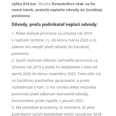
výške 810 eur
. Mnoho
živnostníkov však na ňu
nemá nárok, pretože neplatia odvody do Sociálnej
poisťovne.
Dôvody, prečo podnikateľ neplatí odvody:
Podal daňové priznanie za účtovný rok 2019
v riadnom termíne, t.j. do konca marca 2020 a zo
zákona mu nevyšli platiť odvody do Sociálnej
poisťovne.
Využil možnosť odkladu daňového priznania za
účtovný rok 2019 a podal ho kedykoľvek v čase od
apríla 2020 do konca novembra 2020. Tieto ešte nie
sú Sociálnou poisťovňou spracované, a preto
rozhodnutie o tom, či mu vznikla alebo nevznikla
povinnosť platiť zákonom stanovené odvody,
živnostníkovi príde najskôr v januári 2021.
Má odvodové prázdniny, to znamená, že jeho
podnikanie začalo kedykoľvek medzi januárom 2018