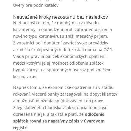
Úvery pre podnikateľov
Neuvážené kroky nezostanú bez následkov
Niet pochýb o tom, že mnohým sa z dôvodu
karanténnych obmedzení proti zabráneniu šírenia
nového typu koronavírusu zníži mesačný príjem.
Živnostníci boli donútení zavrieť svoje prevádzky
a rodičia školopovinných detí zostali doma na OČR.
Vláda pripravila balíček ekonomických opatrení,
medzi ktorými je aj možnosť odloženia splátok
hypotekárnych a spotrebných úverov pod značkou
koronavírus.
Napriek tomu, že ekonomické opatrenia sú v štádiu
rokovaní, viaceré banky zareagovali na dopyt klientov
a možnosť odloženia splátok zaviedli do praxe.
Z legislatívneho hľadiska však situácia toho času
doriešená nie je, a tak stále platí, že
odloženie
splátok rovná sa negatívny zápis v úverovom
registri.