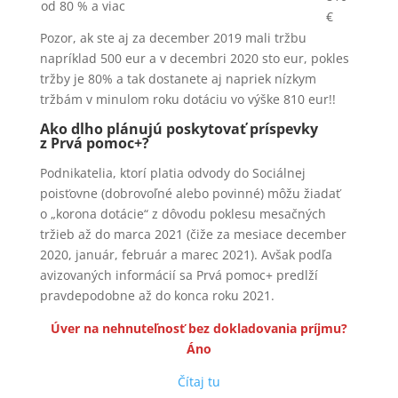
od 80 % a viac
€
Pozor, ak ste aj za december 2019 mali tržbu
napríklad 500 eur a v decembri 2020 sto eur, pokles
tržby je 80% a tak dostanete aj napriek nízkym
tržbám v minulom roku dotáciu vo výške 810 eur!!
Ako dlho plánujú poskytovať príspevky
z Prvá pomoc+?
Podnikatelia, ktorí platia odvody do Sociálnej
poisťovne (dobrovoľné alebo povinné) môžu žiadať
o „korona dotácie“ z dôvodu poklesu mesačných
tržieb až do marca 2021 (čiže za mesiace december
2020, január, február a marec 2021). Avšak podľa
avizovaných informácií sa Prvá pomoc+ predlží
pravdepodobne až do konca roku 2021.
Úver na nehnuteľnosť bez dokladovania príjmu?
Áno
Čítaj tu