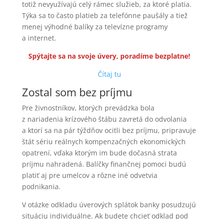
totiž nevyužívajú celý rámec služieb, za ktoré platia.
Týka sa to často platieb za telefónne paušály a tiež
menej výhodné balíky za televízne programy
a internet.
Spýtajte sa na svoje úvery, poradíme bezplatne!
Čítaj tu
Zostal som bez príjmu
Pre živnostníkov, ktorých prevádzka bola
z nariadenia krízového štábu zavretá do odvolania
a ktorí sa na pár týždňov ocitli bez príjmu, pripravuje
štát sériu reálnych kompenzačných ekonomických
opatrení, vďaka ktorým im bude dočasná strata
príjmu nahradená. Balíčky finančnej pomoci budú
platiť aj pre umelcov a rôzne iné odvetvia
podnikania.
V otázke odkladu úverových splátok banky posudzujú
situáciu individuálne. Ak budete chcieť odklad pod