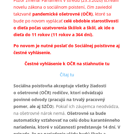
Pozor zmena! Parlament v stredu (25.3.2020) schválil
novelu zákona o sociálnom poistení, čím zaviedol
takzvané
pandemické ošetrovné (OČR)
, ktoré sa
bude po novom vyplácať
celé obdobie starostlivosti
o dieťa počas uzatvorenia škôlok a škôl, ak ide o
dieťa do 11 rokov (11 rokov a 364 dní).
Po novom je nutné poslať do Sociálnej poisťovne aj
čestné vyhlásenie.
Čestné vyhlásenie k OČR na stiahnutie tu
Čítaj tu
Sociálna poisťovňa akceptuje všetky žiadosti
o ošetrovné (OČR) rodičov, ktorí odvádzajú
povinné odvody (pracujú na trvalý pracovný
pomer, ale aj SZČO
). Pokiaľ ich záujemca neodvádza,
na ošetrovné nárok nemá.
Ošetrovné sa bude
automaticky vzťahovať na celú dobu karanténneho
nariadenia, ktoré v súčasnosti predstavuje 14 dní. V
prípade, že na nariadenie vlády budú školy a