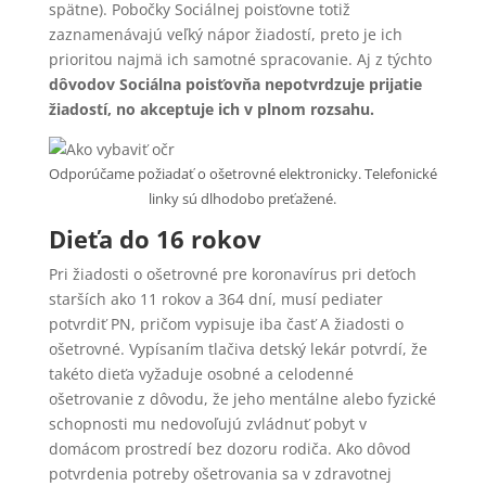
spätne). Pobočky Sociálnej poisťovne totiž
zaznamenávajú veľký nápor žiadostí, preto je ich
prioritou najmä ich samotné spracovanie. Aj z týchto
dôvodov Sociálna poisťovňa nepotvrdzuje prijatie
žiadostí, no akceptuje ich v plnom rozsahu.
Odporúčame požiadať o ošetrovné elektronicky. Telefonické
linky sú dlhodobo preťažené.
Dieťa do 16 rokov
Pri žiadosti o ošetrovné pre koronavírus pri deťoch
starších ako 11 rokov a 364 dní, musí pediater
potvrdiť PN, pričom vypisuje iba časť A žiadosti o
ošetrovné. Vypísaním tlačiva detský lekár potvrdí, že
takéto dieťa vyžaduje osobné a celodenné
ošetrovanie z dôvodu, že jeho mentálne alebo fyzické
schopnosti mu nedovoľujú zvládnuť pobyt v
domácom prostredí bez dozoru rodiča. Ako dôvod
potvrdenia potreby ošetrovania sa v zdravotnej