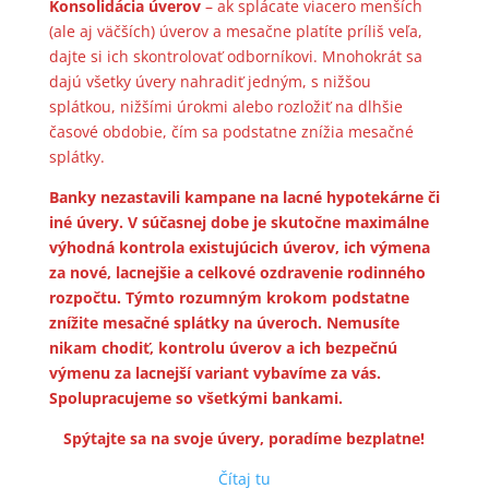
Konsolidácia úverov
– ak splácate viacero menších
(ale aj väčších) úverov a mesačne platíte príliš veľa,
dajte si ich skontrolovať odborníkovi. Mnohokrát sa
dajú všetky úvery nahradiť jedným, s nižšou
splátkou, nižšími úrokmi alebo rozložiť na dlhšie
časové obdobie, čím sa podstatne znížia mesačné
splátky.
Banky nezastavili kampane na lacné hypotekárne či
iné úvery. V súčasnej dobe je skutočne maximálne
výhodná kontrola existujúcich úverov, ich výmena
za nové, lacnejšie a celkové ozdravenie rodinného
rozpočtu. Týmto rozumným krokom podstatne
znížite mesačné splátky na úveroch. Nemusíte
nikam chodiť, kontrolu úverov a ich bezpečnú
výmenu za lacnejší variant vybavíme za vás.
Spolupracujeme so všetkými bankami.
Spýtajte sa na svoje úvery, poradíme bezplatne!
Čítaj tu