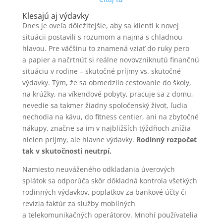
Klesajú aj výdavky
Dnes je oveľa dôležitejšie, aby sa klienti k novej
situácii postavili s rozumom a najmä s chladnou
hlavou. Pre väčšinu to znamená vziať do ruky pero
a papier a načrtnúť si reálne novovzniknutú finančnú
situáciu v rodine – skutočné príjmy vs. skutočné
výdavky. Tým, že sa obmedzilo cestovanie do školy,
na krúžky, na víkendové pobyty, pracuje sa z domu,
nevedie sa takmer žiadny spoločenský život, ľudia
nechodia na kávu, do fitness centier, ani na zbytočné
nákupy, značne sa im v najbližších týždňoch znížia
nielen príjmy, ale hlavne výdavky.
Rodinný rozpočet
tak v skutočnosti neutrpí.
Namiesto neuváženého odkladania úverových
splátok sa odporúča skôr dôkladná kontrola všetkých
rodinných výdavkov, poplatkov za bankové účty či
revízia faktúr za služby mobilných
a telekomunikačných operátorov. Mnohí používatelia