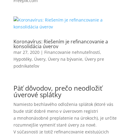
Freepik.com
Koronavírus: Riešením je refinancovanie a
konsolidácia úverov
mar 27, 2020
|
Financovanie nehnuteľností
,
Hypotéky
,
Úvery
,
Úvery na bývanie
,
Úvery pre
podnikateľov
Päť dôvodov, prečo neodložiť
úverové splátky
Namiesto bezhlavého odloženia splátok (ktoré vás
bude stáť dobré meno v úverovom registri
a mnohonásobné preplatenie na úrokoch), je určite
rozumnejšie vymeniť staré úvery za nové.
V súčasnosti je totiž refinancovanie existujúcich