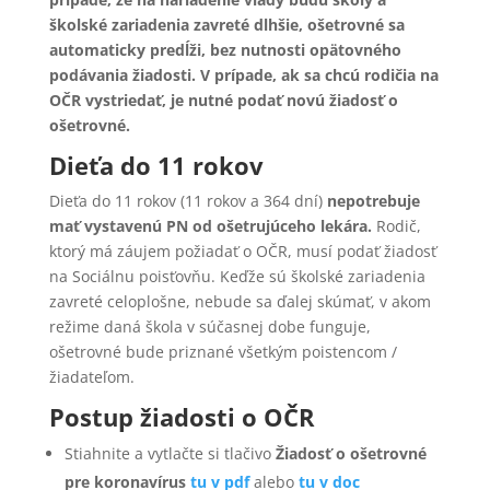
školské zariadenia zavreté dlhšie, ošetrovné sa
automaticky predĺži, bez nutnosti opätovného
podávania žiadosti. V prípade, ak sa chcú rodičia na
OČR vystriedať, je nutné podať novú žiadosť o
ošetrovné.
Dieťa do 11 rokov
Dieťa do 11 rokov (11 rokov a 364 dní)
nepotrebuje
mať vystavenú PN
od ošetrujúceho lekára.
Rodič,
ktorý má záujem požiadať o OČR, musí podať žiadosť
na Sociálnu poisťovňu. Keďže sú školské zariadenia
zavreté celoplošne, nebude sa ďalej skúmať, v akom
režime daná škola v súčasnej dobe funguje,
ošetrovné bude priznané všetkým poistencom /
žiadateľom.
Postup žiadosti o OČR
Stiahnite a vytlačte si tlačivo
Žiadosť o ošetrovné
pre koronavírus
tu v pdf
alebo
tu v doc