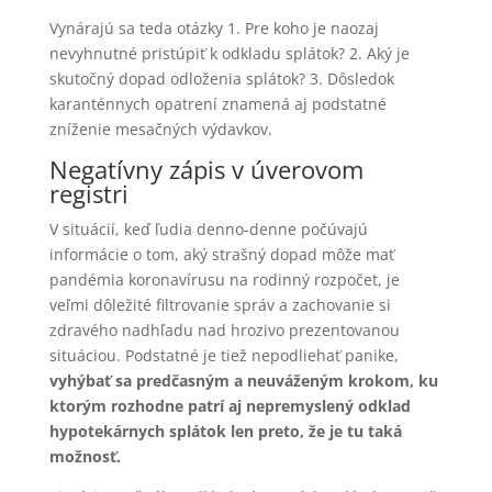
Vynárajú sa teda otázky 1. Pre koho je naozaj
nevyhnutné pristúpiť k odkladu splátok? 2. Aký je
skutočný dopad odloženia splátok? 3. Dôsledok
karanténnych opatrení znamená aj podstatné
zníženie mesačných výdavkov.
Negatívny zápis v úverovom
registri
V situácií, keď ľudia denno-denne počúvajú
informácie o tom, aký strašný dopad môže mať
pandémia koronavírusu na rodinný rozpočet, je
veľmi dôležité filtrovanie správ a zachovanie si
zdravého nadhľadu nad hrozivo prezentovanou
situáciou. Podstatné je tiež nepodliehať panike,
vyhýbať sa predčasným a neuváženým krokom, ku
ktorým rozhodne patrí aj nepremyslený odklad
hypotekárnych splátok len preto, že je tu taká
možnosť.