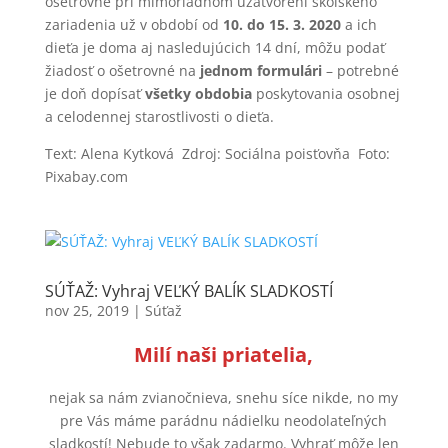
ošetrovné pri mimoriadnom uzatvorení školského
zariadenia už v období od
10. do 15. 3. 2020
a ich
dieťa je doma aj nasledujúcich 14 dní, môžu podať
žiadosť o ošetrovné na
jednom formulári
– potrebné
je doň dopísať
všetky obdobia
poskytovania osobnej
a celodennej starostlivosti o dieťa.
Text: Alena Kytková Zdroj: Sociálna poisťovňa Foto:
Pixabay.com
SÚŤAŽ: Vyhraj VEĽKÝ BALÍK SLADKOSTÍ
nov 25, 2019
|
Súťaž
Milí naši priatelia,
nejak sa nám zvianočnieva, snehu síce nikde, no my
pre Vás máme parádnu nádielku neodolateľných
sladkostí! Nebude to však zadarmo. Vyhrať môže len