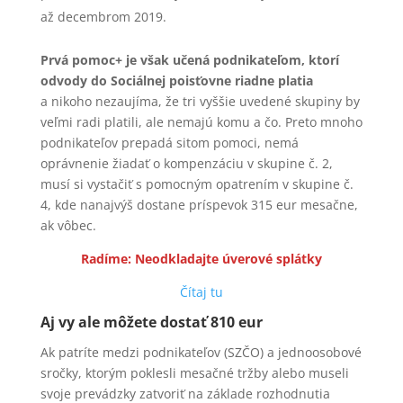
až decembrom 2019.
Prvá pomoc+ je však učená podnikateľom, ktorí
odvody do Sociálnej poisťovne riadne platia
a nikoho nezaujíma, že tri vyššie uvedené skupiny by
veľmi radi platili, ale nemajú komu a čo. Preto mnoho
podnikateľov prepadá sitom pomoci, nemá
oprávnenie žiadať o kompenzáciu v skupine č. 2,
musí si vystačiť s pomocným opatrením v skupine č.
4, kde nanajvýš dostane príspevok 315 eur mesačne,
ak vôbec.
Radíme: Neodkladajte úverové splátky
Čítaj tu
Aj vy ale môžete dostať 810 eur
Ak patríte medzi podnikateľov (SZČO) a jednoosobové
sročky, ktorým poklesli mesačné tržby alebo museli
svoje prevádzky zatvoriť na základe rozhodnutia