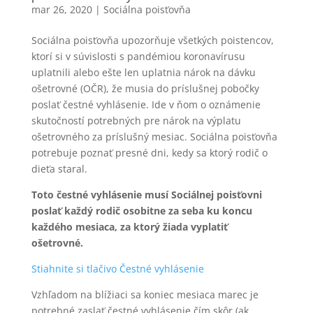
mar 26, 2020
|
Sociálna poisťovňa
Sociálna poisťovňa upozorňuje všetkých poistencov,
ktorí si v súvislosti s pandémiou koronavírusu
uplatnili alebo ešte len uplatnia nárok na dávku
ošetrovné (OČR), že musia do príslušnej pobočky
poslať čestné vyhlásenie. Ide v ňom o oznámenie
skutočností potrebných pre nárok na výplatu
ošetrovného za príslušný mesiac. Sociálna poisťovňa
potrebuje poznať presné dni, kedy sa ktorý rodič o
dieťa staral.
Toto čestné vyhlásenie musí Sociálnej poisťovni
poslať každý rodič osobitne za seba ku koncu
každého mesiaca, za ktorý žiada vyplatiť
ošetrovné.
Stiahnite si tlačivo Čestné vyhlásenie
Vzhľadom na blížiaci sa koniec mesiaca marec je
potrebné zaslať čestné vyhlásenie čím skôr (ak