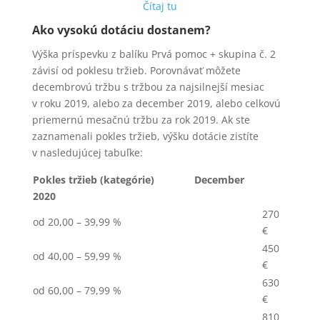
Čítaj tu
Ako vysokú dotáciu dostanem?
Výška príspevku z balíku Prvá pomoc + skupina č. 2
závisí od poklesu tržieb. Porovnávať môžete
decembrovú tržbu s tržbou za najsilnejší mesiac
v roku 2019, alebo za december 2019, alebo celkovú
priemernú mesačnú tržbu za rok 2019. Ak ste
zaznamenali pokles tržieb, výšku dotácie zistíte
v nasledujúcej tabuľke:
Pokles tržieb (kategórie) December
2020
270
od 20,00 – 39,99 %
€
450
od 40,00 – 59,99 %
€
630
od 60,00 – 79,99 %
€
810