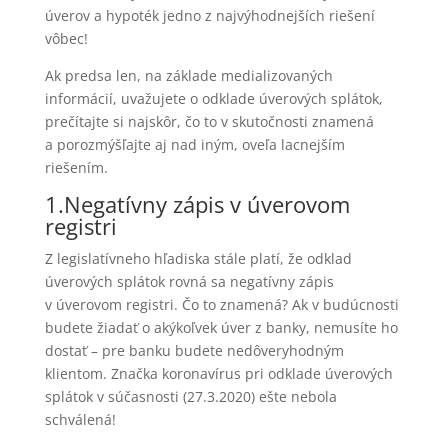
úverov a hypoték jedno z najvýhodnejších riešení
vôbec!
Ak predsa len, na základe medializovaných
informácií, uvažujete o odklade úverových splátok,
prečítajte si najskôr, čo to v skutočnosti znamená
a porozmýšľajte aj nad iným, oveľa lacnejším
riešením.
1.Negatívny zápis v úverovom
registri
Z legislatívneho hľadiska stále platí, že odklad
úverových splátok rovná sa negatívny zápis
v úverovom registri. Čo to znamená? Ak v budúcnosti
budete žiadať o akýkoľvek úver z banky, nemusíte ho
dostať – pre banku budete nedôveryhodným
klientom. Značka koronavírus pri odklade úverových
splátok v súčasnosti (27.3.2020) ešte nebola
schválená!