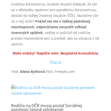
značkou koronavírus, budete musieť dokázať, že ste
sa v dôsledku opatrení pre pandémiu koronavírusu
dostali do ťažkej životnej situácie (ŤŽS). Skutočne ste
sa v nej ocitli?
Pokiaľ nie ste v ťažkej platobnej
neschopnosti, odporúčame nevyužiť odklad
úverových splátok
, radšej si požičať od rodičov,
predať nepotrebné veci a počkať, ako sa situácia v SR
vyvinie.
Máte otázky? Napíšte nám. Bezplatná konzultácia
Čítaj tu
Text:
Alena Kytková
Foto: Freepik.com
Rodičia na OČR musia poslať Sociálnej
poisťovni čestné vyhlásenie!