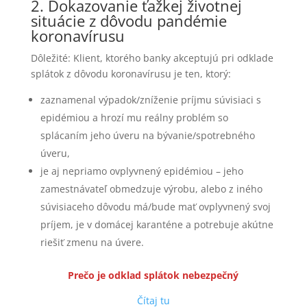
2. Dokazovanie ťažkej životnej
situácie z dôvodu pandémie
koronavírusu
Dôležité: Klient, ktorého banky akceptujú pri odklade
splátok z dôvodu koronavírusu je ten, ktorý:
zaznamenal výpadok/zníženie príjmu súvisiaci s
epidémiou a hrozí mu reálny problém so
splácaním jeho úveru na bývanie/spotrebného
úveru,
je aj nepriamo ovplyvnený epidémiou – jeho
zamestnávateľ obmedzuje výrobu, alebo z iného
súvisiaceho dôvodu má/bude mať ovplyvnený svoj
príjem, je v domácej karanténe a potrebuje akútne
riešiť zmenu na úvere.
Prečo je odklad splátok nebezpečný
Čítaj tu