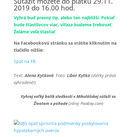
Súťažiť môžete do piatku 29.11.
2019 do 16.00 hod.
Vyhrá buď presný tip, alebo ten najbližší. Pokiaľ
bude šťastlivcov viac, víťaza budeme žrebovať.
Želáme veľa šťastia!
Na Facebookovú stránku sa vrátite kliknutím na
tlačidlo nižšie:
Späť na FB
Text:
Alena Kytková
Foto:
Libor Kytka
(všetky práva
vyhradené!)
Vyhraj veľký balík sladkostí v Mikulášskej súťaží so
Životom v pohode
(zdroj: Pixabay.com)