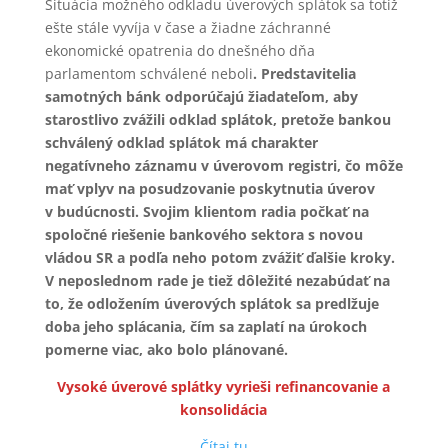
Situácia možného odkladu úverových splátok sa totiž
ešte stále vyvíja v čase a žiadne záchranné
ekonomické opatrenia do dnešného dňa
parlamentom schválené neboli
. Predstavitelia
samotných bánk odporúčajú žiadateľom, aby
starostlivo zvážili odklad splátok, pretože bankou
schválený odklad splátok má charakter
negatívneho záznamu v úverovom registri, čo môže
mať vplyv na posudzovanie poskytnutia úverov
v budúcnosti. Svojim klientom radia počkať na
spoločné riešenie bankového sektora s novou
vládou SR a podľa neho potom zvážiť ďalšie kroky.
V neposlednom rade je tiež dôležité nezabúdať na
to, že odložením úverových splátok sa predlžuje
doba jeho splácania, čím sa zaplatí na úrokoch
pomerne viac, ako bolo plánované.
Vysoké úverové splátky vyrieši refinancovanie a
konsolidácia
Čítaj tu