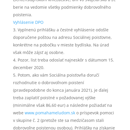
berie na vedomie všetky podmienky dobrovoľného
poistenia.
Vyhlásenie DPO
Vyplnenú prihlášku a čestné vyhlásenie odošle
doporučene poštou na adresu Sociálnej poisťovne,
konkrétne na pobočku v mieste bydliska. Na úrad
však môže zájsť aj osobne.
Pozor, list treba odoslať najneskôr s dátumom 15.
december 2020.
Potom, ako vám Sociálna poisťovňa doručí
rozhodnutie o dobrovoľnom poistení
(pravdepodobne do konca januára 2021), je ďalej
treba zaplatiť poistné v požadovanej výške
(minimálne však 86,60 eur) a následne požiadať na
webe
www.pomahameludom.sk
o príspevok pomoci
v skupine č. 2 (pretože ste sa medzičasom stali
dobrovoľne poistenou osobou). Prihlášky na získanie