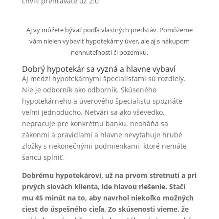
chvíli prehrávate už 2:0
Aj vy môžete bývať podľa vlastných predstáv. Pomôžeme
vám nielen vybaviť hypotekárny úver, ale aj s nákupom
nehnuteľnosti či pozemku.
Dobrý hypotekár sa vyzná a hlavne vybaví
Aj medzi hypotekárnymi špecialistami sú rozdiely.
Nie je odborník ako odborník. Skúseného
hypotekárneho a úverového špecialistu spoznáte
veľmi jednoducho. Netvári sa ako vševedko,
nepracuje pre konkrétnu banku, neoháňa sa
zákonmi a pravidlami a hlavne nevyťahuje hrubé
zložky s nekonečnými podmienkami, ktoré nemáte
šancu splniť.
Dobrému hypotekárovi, už na prvom stretnutí a pri
prvých slovách klienta, ide hlavou riešenie. Stačí
mu 45 minút na to, aby navrhol niekoľko možných
ciest do úspešného cieľa. Zo skúsenosti vieme, že