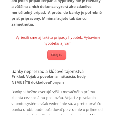
ani jeden prípad čerpania hypotéky nie je rovnaký
a väčšina z nich dokonca vyzerá ako zdanlivo
neriešiteľný prípad. A preto, do banky je potrebné
prísť pripravený. Minimalizujete tak šancu
zamietnutia.
Vyriešili sme aj takéto prípady hypoték. Vybavíme
hypotéku aj vám
Čítaj tu
Banky neprezradia kľúčové tajomstvá
Príklad:
Vojak z povolania
–
situácia, kedy
NEMUSÍTE dokladovať príjem
Banky si bežne overujú výšku mesačného príjmu
klienta cez sociálnu poisťovňu. Vojaci z povolania
v tomto systéme však vedení nie sú, a preto, prvé čo
banka urobí, bude požadovať potvrdenie o príjme od