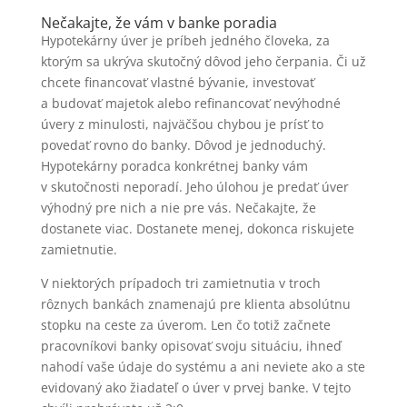
Nečakajte, že vám v banke poradia
Hypotekárny úver je príbeh jedného človeka, za
ktorým sa ukrýva skutočný dôvod jeho čerpania. Či už
chcete financovať vlastné bývanie, investovať
a budovať majetok alebo refinancovať nevýhodné
úvery z minulosti, najväčšou chybou je prísť to
povedať rovno do banky. Dôvod je jednoduchý.
Hypotekárny poradca konkrétnej banky vám
v skutočnosti neporadí. Jeho úlohou je predať úver
výhodný pre nich a nie pre vás. Nečakajte, že
dostanete viac. Dostanete menej, dokonca riskujete
zamietnutie.
V niektorých prípadoch tri zamietnutia v troch
rôznych bankách znamenajú pre klienta absolútnu
stopku na ceste za úverom. Len čo totiž začnete
pracovníkovi banky opisovať svoju situáciu, ihneď
nahodí vaše údaje do systému a ani neviete ako a ste
evidovaný ako žiadateľ o úver v prvej banke. V tejto