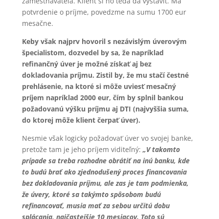
zamestnávateľa. Klient si ho teda dá vystaviť. Má
potvrdenie o príjme, povedzme na sumu 1700 eur
mesačne.
Keby však najprv hovoril s nezávislým úverovým
špecialistom, dozvedel by sa, že napríklad
refinančný úver je možné získať aj bez
dokladovania príjmu. Zistil by, že mu stačí čestné
prehlásenie, na ktoré si môže uviesť mesačný
príjem napríklad 2000 eur, čím by splnil bankou
požadovanú výšku príjmu aj DTI (najvyššia suma,
do ktorej môže klient čerpať úver).
Nesmie však logicky požadovať úver vo svojej banke,
pretože tam je jeho príjem viditeľný:
„V takomto
prípade sa treba rozhodne obrátiť na inú banku, kde
to budú brať ako zjednodušený proces financovania
bez dokladovania príjmu, ale zas je tam podmienka,
že úvery, ktoré sa takýmto spôsobom budú
refinancovať, musia mať za sebou určitú dobu
splácania, najčastejšie 10 mesiacov. Toto sú