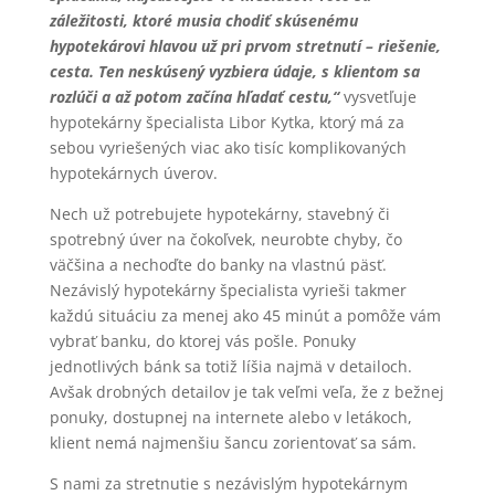
záležitosti, ktoré musia chodiť skúsenému
hypotekárovi hlavou už pri prvom stretnutí – riešenie,
cesta. Ten neskúsený vyzbiera údaje, s klientom sa
rozlúči a až potom začína hľadať cestu,“
vysvetľuje
hypotekárny špecialista Libor Kytka, ktorý má za
sebou vyriešených viac ako tisíc komplikovaných
hypotekárnych úverov.
Nech už potrebujete hypotekárny, stavebný či
spotrebný úver na čokoľvek, neurobte chyby, čo
väčšina a nechoďte do banky na vlastnú päsť.
Nezávislý hypotekárny špecialista vyrieši takmer
každú situáciu za menej ako 45 minút a pomôže vám
vybrať banku, do ktorej vás pošle. Ponuky
jednotlivých bánk sa totiž líšia najmä v detailoch.
Avšak drobných detailov je tak veľmi veľa, že z bežnej
ponuky, dostupnej na internete alebo v letákoch,
klient nemá najmenšiu šancu zorientovať sa sám.
S nami za stretnutie s nezávislým hypotekárnym