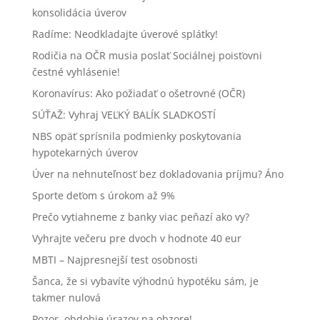
konsolidácia úverov
Radíme: Neodkladajte úverové splátky!
Rodičia na OČR musia poslať Sociálnej poisťovni
čestné vyhlásenie!
Koronavírus: Ako požiadať o ošetrovné (OČR)
SÚŤAŽ: Vyhraj VEĽKÝ BALÍK SLADKOSTÍ
NBS opäť sprísnila podmienky poskytovania
hypotekarných úverov
Úver na nehnuteľnosť bez dokladovania príjmu? Áno
Sporte deťom s úrokom až 9%
Prečo vytiahneme z banky viac peňazí ako vy?
Vyhrajte večeru pre dvoch v hodnote 40 eur
MBTI – Najpresnejší test osobnosti
Šanca, že si vybavíte výhodnú hypotéku sám, je
takmer nulová
Pozor, obdobie úrazov na obzore!