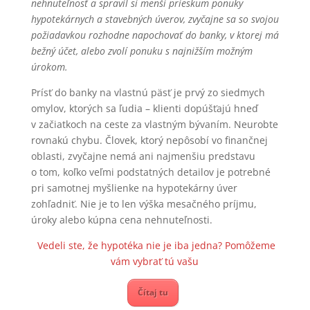
nehnuteľnosť a spravil si menší prieskum ponuky
hypotekárnych a stavebných úverov, zvyčajne sa so svojou
požiadavkou rozhodne napochovať do banky, v ktorej má
bežný účet, alebo zvolí ponuku s najnižším možným
úrokom.
Prísť do banky na vlastnú päsť je prvý zo siedmych
omylov, ktorých sa ľudia – klienti dopúšťajú hneď
v začiatkoch na ceste za vlastným bývaním. Neurobte
rovnakú chybu. Človek, ktorý nepôsobí vo finančnej
oblasti, zvyčajne nemá ani najmenšiu predstavu
o tom, koľko veľmi podstatných detailov je potrebné
pri samotnej myšlienke na hypotekárny úver
zohľadniť. Nie je to len výška mesačného príjmu,
úroky alebo kúpna cena nehnuteľnosti.
Vedeli ste, že hypotéka nie je iba jedna? Pomôžeme
vám vybrať tú vašu
Čítaj tu