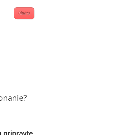
Čítaj tu
onanie?
a pripravte