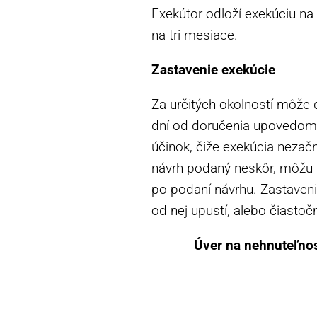
Exekútor odloží exekúciu na 
na tri mesiace.
Zastavenie exekúcie
Za určitých okolností môže 
dní od doručenia upovedome
účinok, čiže exekúcia neza
návrh podaný neskôr, môžu sa
po podaní návrhu. Zastaveni
od nej upustí, alebo čiastoč
Úver na nehnuteľnos