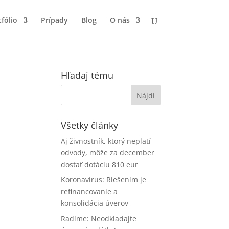
fólio
Prípady
Blog
O nás
Hľadaj tému
Všetky články
Aj živnostník, ktorý neplatí
odvody, môže za december
dostať dotáciu 810 eur
Koronavírus: Riešením je
refinancovanie a
konsolidácia úverov
Radíme: Neodkladajte