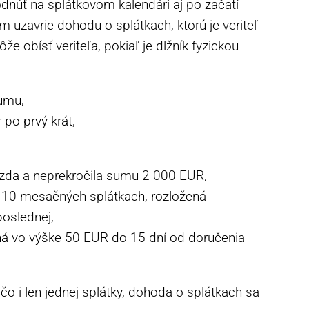
núť na splátkovom kalendári aj po začatí
m uzavrie dohodu o splátkach, ktorú je veriteľ
e obísť veriteľa, pokiaľ je dlžník fyzickou
umu,
 po prvý krát,
mzda a neprekročila sumu 2 000 EUR,
 10 mesačných splátkach, rozložená
oslednej,
ná vo výške 50 EUR do 15 dní od doručenia
o i len jednej splátky, dohoda o splátkach sa