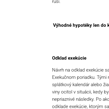
ruší.
Výhodné hypotéky len do k
Odklad exekúcie
Návrh na odklad exekúcie s
Exekučnom poriadku. Tými m
splátkový kalendár alebo žia
viny ocitol v situácii, kedy 
nepriaznivé následky. Po a
odklade exekúcie, ktorým sa