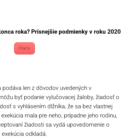
onca roka? Prísnejšie podmienky v roku 2020
Čítaj tu
a podáva len z dôvodov uvedených v
ôžu byť podanie vylučovacej žaloby, žiadosť o
dosť s vyhlásením dlžníka, že sa bez vlastnej
by exekúcia mala pre neho, prípadne jeho rodinu,
kceptovaní žiadosti sa vydá upovedomenie o
 exekúcia odkladá.