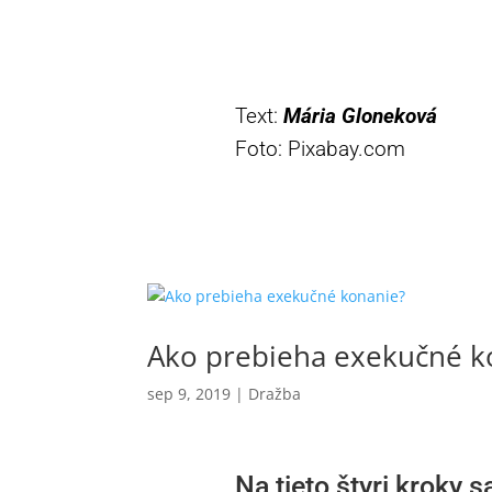
Text:
Mária Gloneková
Foto: Pixabay.com
Ako prebieha exekučné k
sep 9, 2019
|
Dražba
Na tieto štyri kroky s