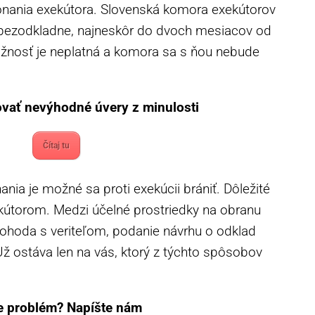
onania exekútora. Slovenská komora exekútorov
ť bezodkladne, najneskôr do dvoch mesiacov od
ažnosť je neplatná a komora sa s ňou nebude
ovať nevýhodné úvery z minulosti
Čítaj tu
nia je možné sa proti exekúcii brániť. Dôležité
kútorom. Medzi účelné prostriedky na obranu
ohoda s veriteľom, podanie návrhu o odklad
Už ostáva len na vás, ktorý z týchto spôsobov
e problém? Napíšte nám