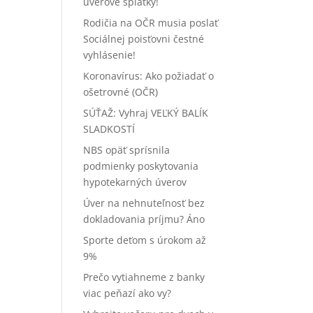
úverové splátky!
Rodičia na OČR musia poslať
Sociálnej poisťovni čestné
vyhlásenie!
Koronavírus: Ako požiadať o
ošetrovné (OČR)
SÚŤAŽ: Vyhraj VEĽKÝ BALÍK
SLADKOSTÍ
NBS opäť sprísnila
podmienky poskytovania
hypotekarných úverov
Úver na nehnuteľnosť bez
dokladovania príjmu? Áno
Sporte deťom s úrokom až
9%
Prečo vytiahneme z banky
viac peňazí ako vy?