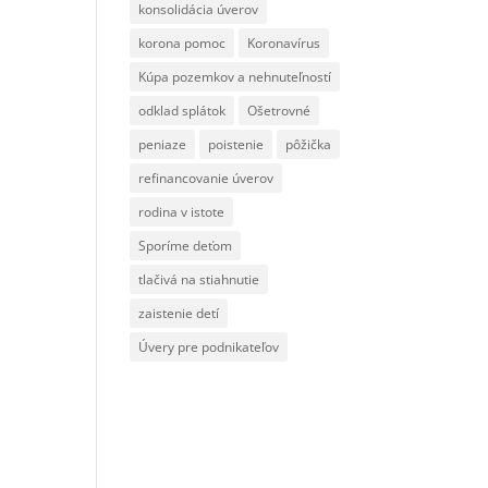
konsolidácia úverov
korona pomoc
Koronavírus
Kúpa pozemkov a nehnuteľností
odklad splátok
Ošetrovné
peniaze
poistenie
pôžička
refinancovanie úverov
rodina v istote
Sporíme deťom
tlačivá na stiahnutie
zaistenie detí
Úvery pre podnikateľov