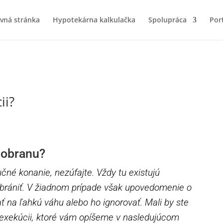
vná stránka
Hypotekárna kalkulačka
Spolupráca
Port
ii?
 obranu?
čné konanie, nezúfajte. Vždy tu existujú
 brániť. V žiadnom prípade však upovedomenie o
 na ľahkú váhu alebo ho ignorovať. Mali by ste
 exekúcii, ktoré vám opíšeme v nasledujúcom