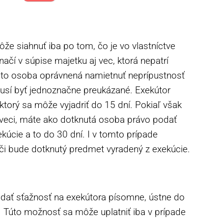
môže siahnuť iba po tom, čo je vo vlastníctve
načí v súpise majetku aj vec, ktorá nepatrí
 táto osoba oprávnená namietnuť neprípustnosť
musí byť jednoznačne preukázané. Exekútor
 ktorý sa môže vyjadriť do 15 dní. Pokiaľ však
 veci, máte ako dotknutá osoba právo podať
ekúcie a to do 30 dní. I v tomto prípade
či bude dotknutý predmet vyradený z exekúcie.
ať sťažnosť na exekútora písomne, ústne do
y. Túto možnosť sa môže uplatniť iba v prípade