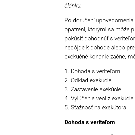
článku.
Po doručení upovedomenia o 
opatrení, ktorými sa môže pr
pokúsiť dohodnúť s veriteľ
nedôjde k dohode alebo pre
exekučné konanie začne, môž
1. Dohoda s veriteľom
2. Odklad exekúcie
3. Zastavenie exekúcie
4. Vylúčenie veci z exekúcie
5. Sťažnosť na exekútora
Dohoda s veriteľom