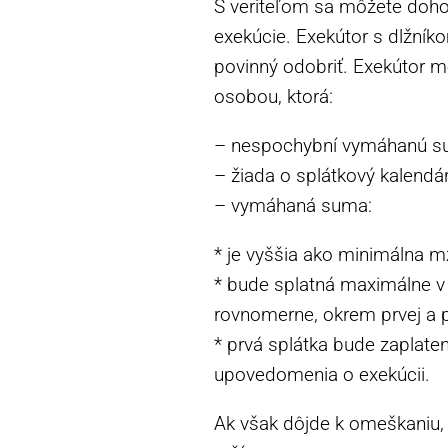
S veriteľom sa môžete dohod
exekúcie. Exekútor s dlžníko
povinný odobriť. Exekútor môž
osobou, ktorá:
– nespochybní vymáhanú s
– žiada o splátkový kalendár
– vymáhaná suma:
* je vyššia ako minimálna 
* bude splatná maximálne v
rovnomerne, okrem prvej a p
* prvá splátka bude zaplate
upovedomenia o exekúcii.
Ak však dôjde k omeškaniu, č