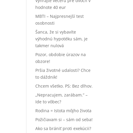
Vyhrajte večeru pre dvoch v
hodnote 40 eur
MBTI – Najpresnejší test
osobnosti
Šanca, že si vybavíte
výhodnú hypotéku sám, je
takmer nulová
Pozor, obdobie úrazov na
obzore!
Pršia životné udalosti? Chce
to dáždnik!
Chcem všetko. PS: Bez dlhov.
„Nepracujem, zarábam.“ –
Ide to vôbec?
Rodina = Istota môjho života
Požičiavam si – sám od seba!
Ako sa brániť proti exekúcii?