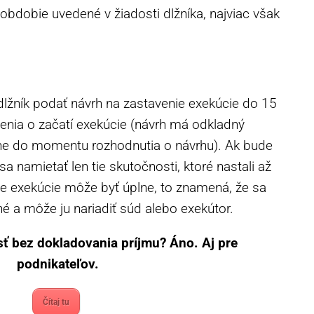
obdobie uvedené v žiadosti dlžníka, najviac však
dlžník podať návrh na zastavenie exekúcie do 15
nia o začatí exekúcie (návrh má odkladný
čne do momentu rozhodnutia o návrhu). Ak bude
 namietať len tie skutočnosti, ktoré nastali až
e exekúcie môže byť úplne, to znamená, že sa
né a môže ju nariadiť súd alebo exekútor.
ť bez dokladovania príjmu? Áno. Aj pre
podnikateľov.
Čítaj tu