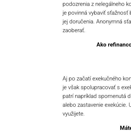
podozrenia z nelegálneho k
je povinná vybaviť sťažnos
jej doručenia. Anonymná sť
zaoberať.
Ako refinanc
Aj po začatí exekučného kona
je však spolupracovať s exe
patrí napríklad spomenutá d
alebo zastavenie exekúcie. 
využijete.
Mát