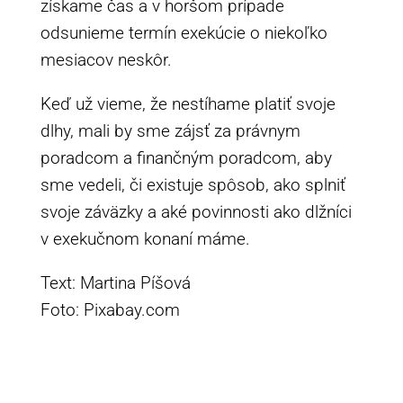
získame čas a v horšom prípade
odsunieme termín exekúcie o niekoľko
mesiacov neskôr.
Keď už vieme, že nestíhame platiť svoje
dlhy, mali by sme zájsť za právnym
poradcom a finančným poradcom, aby
sme vedeli, či existuje spôsob, ako splniť
svoje záväzky a aké povinnosti ako dlžníci
v exekučnom konaní máme.
Text: Martina Píšová
Foto: Pixabay.com