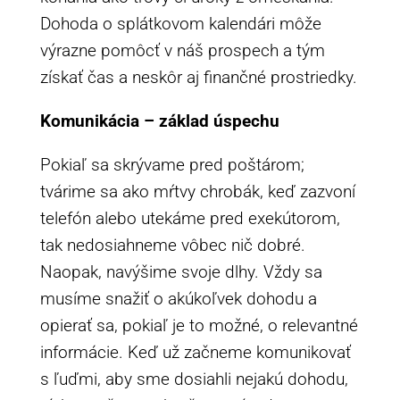
Dohoda o splátkovom kalendári môže
výrazne pomôcť v náš prospech a tým
získať čas a neskôr aj finančné prostriedky.
Komunikácia – základ úspechu
Pokiaľ sa skrývame pred poštárom;
tvárime sa ako mŕtvy chrobák, keď zazvoní
telefón alebo utekáme pred exekútorom,
tak nedosiahneme vôbec nič dobré.
Naopak, navýšime svoje dlhy. Vždy sa
musíme snažiť o akúkoľvek dohodu a
opierať sa, pokiaľ je to možné, o relevantné
informácie. Keď už začneme komunikovať
s ľuďmi, aby sme dosiahli nejakú dohodu,