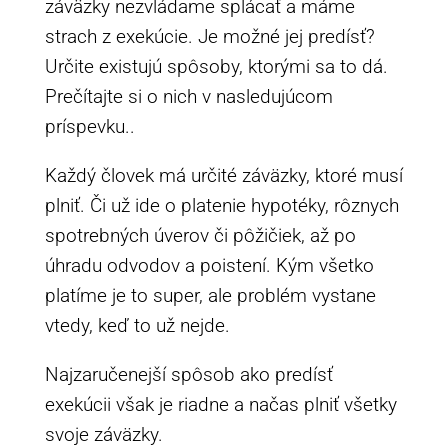
záväzky nezvládame splácať a máme
strach z exekúcie. Je možné jej predísť?
Určite existujú spôsoby, ktorými sa to dá.
Prečítajte si o nich v nasledujúcom
príspevku..
Každý človek má určité záväzky, ktoré musí
plniť. Či už ide o platenie hypotéky, rôznych
spotrebných úverov či pôžičiek, až po
úhradu odvodov a poistení. Kým všetko
platíme je to super, ale problém vystane
vtedy, keď to už nejde.
Najzaručenejší spôsob ako predísť
exekúcii však je riadne a načas plniť všetky
svoje záväzky.