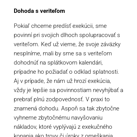
Dohoda s veriteľom
Pokiaľ chceme predísť exekúcii, sme
povinní pri svojich dlhoch spolupracovať s
veriteľom. Keď už vieme, že svoje záväzky
nesplníme, mali by sme sa s veriteľom
dohodnúť na splátkovom kalendári,
prípadne ho požiadať o odklad splatnosti.
Aj v prípade, že nám už hrozí exekúcia,
vždy je lepšie sa povinnostiam nevyhýbať a
prebrať plnú zodpovednosť. V praxi to
znamená dohodu. Aspoň sa tak zbytočne
vyhneme zbytočnému navyšovaniu
nákladov, ktoré vyplývajú z exekučného
konania ako trovy či úroky z omeškania.