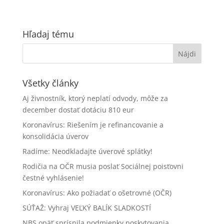
Hľadaj tému
Všetky články
Aj živnostník, ktorý neplatí odvody, môže za
december dostať dotáciu 810 eur
Koronavírus: Riešením je refinancovanie a
konsolidácia úverov
Radíme: Neodkladajte úverové splátky!
Rodičia na OČR musia poslať Sociálnej poisťovni
čestné vyhlásenie!
Koronavírus: Ako požiadať o ošetrovné (OČR)
SÚŤAŽ: Vyhraj VEĽKÝ BALÍK SLADKOSTÍ
NBS opäť sprísnila podmienky poskytovania