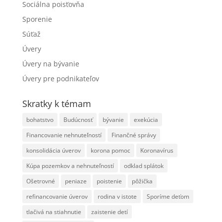
Sociálna poisťovňa
Sporenie
Súťaž
Úvery
Úvery na bývanie
Úvery pre podnikateľov
Skratky k témam
bohatstvo
Budúcnosť
bývanie
exekúcia
Financovanie nehnuteľností
Finančné správy
konsolidácia úverov
korona pomoc
Koronavírus
Kúpa pozemkov a nehnuteľností
odklad splátok
Ošetrovné
peniaze
poistenie
pôžička
refinancovanie úverov
rodina v istote
Sporíme deťom
tlačivá na stiahnutie
zaistenie detí