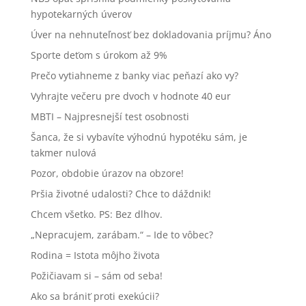
hypotekarných úverov
Úver na nehnuteľnosť bez dokladovania príjmu? Áno
Sporte deťom s úrokom až 9%
Prečo vytiahneme z banky viac peňazí ako vy?
Vyhrajte večeru pre dvoch v hodnote 40 eur
MBTI – Najpresnejší test osobnosti
Šanca, že si vybavíte výhodnú hypotéku sám, je
takmer nulová
Pozor, obdobie úrazov na obzore!
Pršia životné udalosti? Chce to dáždnik!
Chcem všetko. PS: Bez dlhov.
„Nepracujem, zarábam.“ – Ide to vôbec?
Rodina = Istota môjho života
Požičiavam si – sám od seba!
Ako sa brániť proti exekúcii?